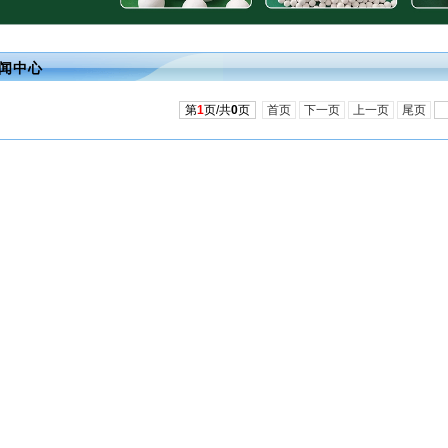
闻中心
第
1
页/共
0
页
首页
下一页
上一页
尾页