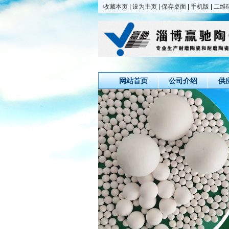
收藏本页
|
设为主页
|
保存桌面
|
手机版
|
二维
网站首页
公司介绍
供